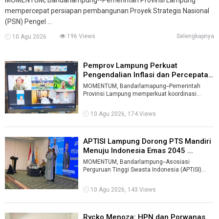
mempercepat persiapan pembangunan Proyek Strategis Nasional
(PSN) Pengel ...
196 Views
Selengkapnya
10 Agu 2026
Pemprov Lampung Perkuat
Pengendalian Inflasi dan Percepatan
Progr ...
MOMENTUM, Bandarlamapung--Pemerintah
Provinsi Lampung memperkuat koordinasi
dengan pemerintah pusat untuk menjaga
stabilitas ...
10 Agu 2026, 174 Views
APTISI Lampung Dorong PTS Mandiri
Menuju Indonesia Emas 2045 ...
MOMENTUM, Bandarlampung--Asosiasi
Perguruan Tinggi Swasta Indonesia (APTISI)
Lampung siap menggelar Rapat Kerja Nasional
(Rak ...
10 Agu 2026, 143 Views
Rycko Menoza: HPN dan Porwanas