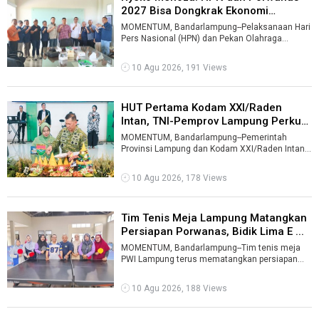
2027 Bisa Dongkrak Ekonomi
Lampung ...
MOMENTUM, Bandarlampung--Pelaksanaan Hari
Pers Nasional (HPN) dan Pekan Olahraga
Wartawan Nasional (Porwanas) 2027 di
Lampung ...
10 Agu 2026, 191 Views
HUT Pertama Kodam XXI/Raden
Intan, TNI-Pemprov Lampung Perkuat
Si ...
MOMENTUM, Bandarlampung--Pemerintah
Provinsi Lampung dan Kodam XXI/Raden Intan
memperkuat sinergi dalam menjaga stabilitas
wi ...
10 Agu 2026, 178 Views
Tim Tenis Meja Lampung Matangkan
Persiapan Porwanas, Bidik Lima E ...
MOMENTUM, Bandarlampung--Tim tenis meja
PWI Lampung terus mematangkan persiapan
menghadapi Pekan Olahraga Wartawan
Nasional ( ...
10 Agu 2026, 188 Views