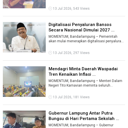
Tahun 2027 Provinsi Lampung mulai menyiapk ...
13 Jul 2026, 543 Views
Digitalisasi Penyaluran Bansos
Secara Nasional Dimulai 2027 ...
MOMENTUM, Bandarlampung – Pemerintah
akan mulai menerapkan digitalisasi penyaluran
bantuan sosial (bansos) secara nasional ...
13 Jul 2026, 297 Views
Mendagri Minta Daerah Waspadai
Tren Kenaikan Inflasi ...
MOMENTUM, Bandarlampung – Menteri Dalam
Negeri Tito Karnavian meminta seluruh
pemerintah daerah tetap mewaspadai tren kenai
...
13 Jul 2026, 181 Views
Gubernur Lampung Antar Putra
Bungsu di Hari Pertama Sekolah ...
MOMENTUM, Bandarlampung – Gubernur