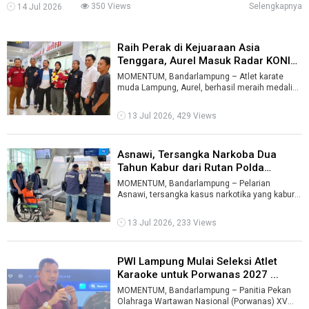
350 Views
Selengkapnya
14 Jul 2026
Raih Perak di Kejuaraan Asia
Tenggara, Aurel Masuk Radar KONI
Lam ...
MOMENTUM, Bandarlampung – Atlet karate
muda Lampung, Aurel, berhasil meraih medali
perak pada Southeast Asian Karate Champi ...
13 Jul 2026, 429 Views
Asnawi, Tersangka Narkoba Dua
Tahun Kabur dari Rutan Polda
Lampun ...
MOMENTUM, Bandarlampung – Pelarian
Asnawi, tersangka kasus narkotika yang kabur
dari Rumah Tahanan (Rutan) Polda Lampung pa
...
13 Jul 2026, 233 Views
PWI Lampung Mulai Seleksi Atlet
Karaoke untuk Porwanas 2027 ...
MOMENTUM, Bandarlampung – Panitia Pekan
Olahraga Wartawan Nasional (Porwanas) XV