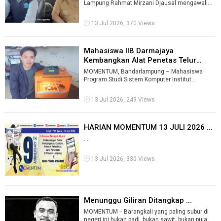
Lampung Rahmat Mirzani Djausal mengawali
hari pertama tahun ajaran 2026/2027 dengan
meng ...
13 Jul 2026, 370 Views
Mahasiswa IIB Darmajaya
Kembangkan Alat Penetas Telur
Ayam Berbas ...
MOMENTUM, Bandarlampung – Mahasiswa
Program Studi Sistem Komputer Institut
Informatika dan Bisnis (IIB) Darmajaya, Deski Ro
...
13 Jul 2026, 249 Views
HARIAN MOMENTUM 13 JULI 2026 ...
...
13 Jul 2026, 330 Views
Menunggu Giliran Ditangkap ...
MOMENTUM -- Barangkali yang paling subur di
negeri ini bukan padi, bukan sawit, bukan pula