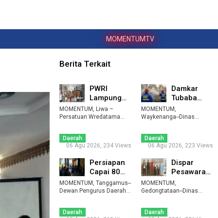
MOMENTUMTV
Berita Terkait
PWRI
Damkar
Lampung
Tubaba
Barat
Padamkan
MOMENTUM, Liwa –
MOMENTUM,
Peringati
Kebakaran
Persatuan Wredatama
Waykenanga--Dinas
Republik Indonesia (PWRI)
HUT Ke-64,
Pemadam Kebakaran dan
Lahan di Tol
...
Penyelamatan (D ...
Perku ...
...
Daerah
Daerah
06 Agu 2026, 234 Views
06 Agu 2026, 223 Views
Persiapan
Dispar
Capai 80
Pesawaran
Persen,
Jajaki Kerja
MOMENTUM, Tanggamus--
MOMENTUM,
DPD KNPI
Sama
Dewan Pengurus Daerah
Gedongtataan--Dinas
Tanggamus
(DPD) Komite Nasional ...
Pariwisata (Dispar)
dengan Imi
Kabupaten Pesaw ...
...
...
Daerah
Daerah