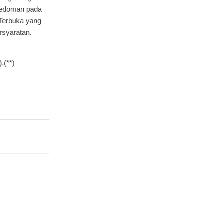
rpedoman pada
 Terbuka yang
rsyaratan.
.(**)