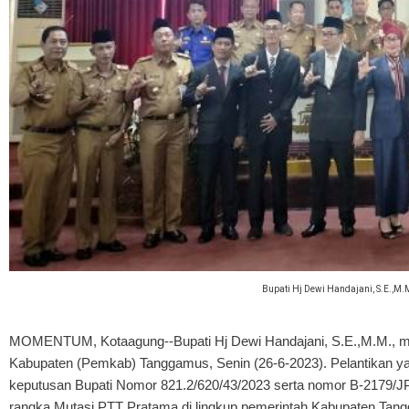
Bupati Hj Dewi Handajani, S.E.,M.
MOMENTUM, Kotaagung
--Bupati Hj Dewi Handajani, S.E.,M.M., me
Kabupaten (Pemkab) Tanggamus, Senin (26-6-2023). Pelantikan y
keputusan Bupati Nomor 821.2/620/43/2023 serta nomor B-2179/JP.
rangka Mutasi PTT Pratama di lingkup pemerintah Kabupaten Tan