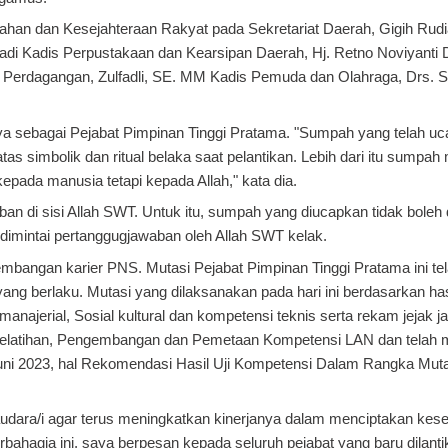
intahan dan Kesejahteraan Rakyat pada Sekretariat Daerah, Gigih Ru
yadi Kadis Perpustakaan dan Kearsipan Daerah, Hj. Retno Noviyanti 
n Perdagangan, Zulfadli, SE. MM Kadis Pemuda dan Olahraga, Drs.
ya sebagai Pejabat Pimpinan Tinggi Pratama. "Sumpah yang telah uc
tas simbolik dan ritual belaka saat pelantikan. Lebih dari itu sumpa
ada manusia tetapi kepada Allah," kata dia.
an di sisi Allah SWT. Untuk itu, sumpah yang diucapkan tidak boleh 
 dimintai pertanggugjawaban oleh Allah SWT kelak.
mbangan karier PNS. Mutasi Pejabat Pimpinan Tinggi Pratama ini tel
g berlaku. Mutasi yang dilaksanakan pada hari ini berdasarkan hasi
najerial, Sosial kultural dan kompetensi teknis serta rekam jejak j
sat Pelatihan, Pengembangan dan Pemetaan Kompetensi LAN dan telah
ni 2023, hal Rekomendasi Hasil Uji Kompetensi Dalam Rangka Mut
saudara/i agar terus meningkatkan kinerjanya dalam menciptakan kes
agia ini, saya berpesan kepada seluruh pejabat yang baru dilanti