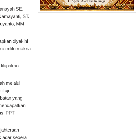
diansyah SE,
Damayanti, ST.
 Suyanto, MM
apkan diyakini
h memiliki makna
dilupakan
ah melalui
l uji
abatan yang
 mendapatkan
asi PPT
ejahteraan
k agar segera