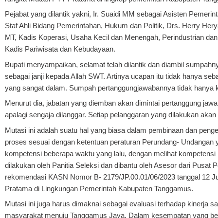
Pejabat yang dilantik yakni, Ir. Suaidi MM sebagai Asisten Pemer
Staf Ahli Bidang Pemerintahan, Hukum dan Politik, Drs. Herry Her
MT, Kadis Koperasi, Usaha Kecil dan Menengah, Perindustrian da
Kadis Pariwisata dan Kebudayaan.
Bupati menyampaikan, selamat telah dilantik dan diambil sumpahn
sebagai janji kepada Allah SWT. Artinya ucapan itu tidak hanya seba
yang sangat dalam. Sumpah pertanggungjawabannya tidak hanya kep
Menurut dia, jabatan yang diemban akan dimintai pertanggung jawab
apalagi sengaja dilanggar. Setiap pelanggaran yang dilakukan akan
Mutasi ini adalah suatu hal yang biasa dalam pembinaan dan penge
proses sesuai dengan ketentuan peraturan Perundang- Undangan yan
kompetensi beberapa waktu yang lalu, dengan melihat kompetensi ma
dilakukan oleh Panitia Seleksi dan dibantu oleh Asesor dari Pu
rekomendasi KASN Nomor B- 2179/JP.00.01/06/2023 tanggal 12 Ju
Pratama di Lingkungan Pemerintah Kabupaten Tanggamus.
Mutasi ini juga harus dimaknai sebagai evaluasi terhadap kinerja 
masyarakat menuju Tanggamus Jaya. Dalam kesempatan yang berbah