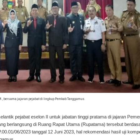
M., bersama jajaran pejabat di lingkup Pemkab Tanggamus.
lantik pejabat eselon II untuk jabatan tinggi pratama di jajaran Peme
ang berlangsung di Ruang Rapat Utama (Rupatama) tersebut berdas
00.01/06/2023 tanggal 12 Juni 2023, hal rekomendasi hasil uji komp
ggamus.