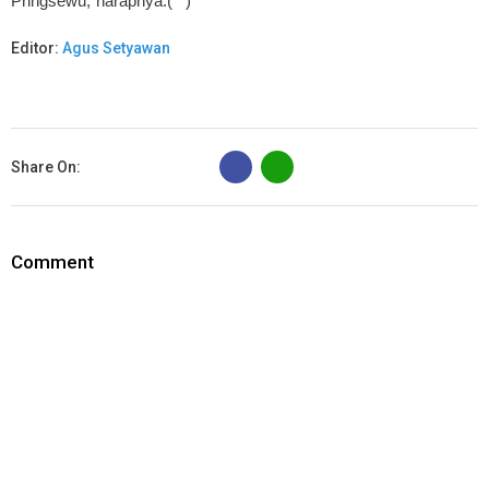
Pringsewu,"harapnya.(**)
Editor:
Agus Setyawan
B
Share On:
Comment