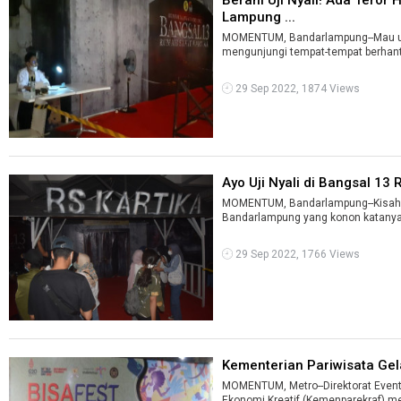
Lampung ...
MOMENTUM, Bandarlampung--Mau uji
mengunjungi tempat-tempat berhantu
29 Sep 2022, 1874 Views
Ayo Uji Nyali di Bangsal 13 R
MOMENTUM, Bandarlampung--Kisah mi
Bandarlampung yang konon katanya 
29 Sep 2022, 1766 Views
Kementerian Pariwisata Gelar
MOMENTUM, Metro--Direktorat Event
Ekonomi Kreatif (Kemenparekraf) men