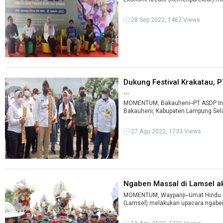
28 Sep 2022, 1462 Views
Dukung Festival Krakatau, 
...
MOMENTUM, Bakauheni--PT ASDP Ind
Bakauheni, Kabupaten Lampung Sela
27 Agu 2022, 1733 Views
Ngaben Massal di Lamsel aka
MOMENTUM, Waypanji--Umat Hindu 