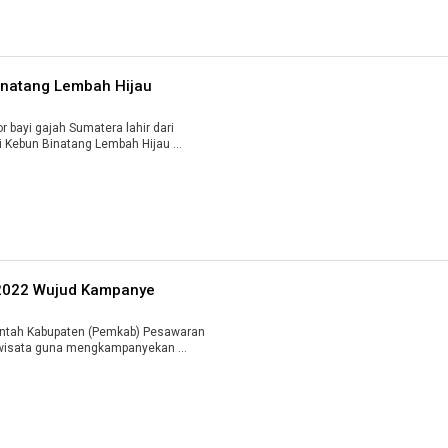
Binatang Lembah Hijau
ayi gajah Sumatera lahir dari
 Kebun Binatang Lembah Hijau ...
 2022 Wujud Kampanye
tah Kabupaten (Pemkab) Pesawaran
iwisata guna mengkampanyekan ...