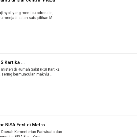
 nyali yang memicu adrenalin,
 menjadi salah satu pilihan.M ...
S Kartika ...
steri di Rumah Sakit (RS) Kartika
sering bermunculan makhlu ...
 BISA Fest di Metro ...
 Daerah Kementerian Pariwisata dan
ggelar BISA Fest, Krea ...