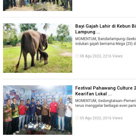
Bayi Gajah Lahir di Kebun 
Lampung ...
MOMENTUM, Bandarlampung--Seekor b
indukan gajah bernama Mega (25) di
08 Agu 2022, 2216 Views
Festival Pahawang Culture
Kearifan Lokal ...
MOMENTUM, Gedongtataan--Pemerin
terus menggelar berbagai even par
05 Agu 2022, 2016 Views