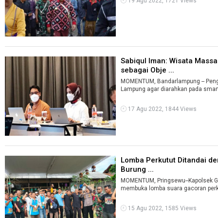
19 Agu 2022, 1721 Views
Sabiqul Iman: Wisata Mass
sebagai Obje ...
MOMENTUM, Bandarlampung -- Penge
Lampung agar diarahkan pada smart v
17 Agu 2022, 1844 Views
Lomba Perkutut Ditandai de
Burung ...
MOMENTUM, Pringsewu--Kapolsek Gad
membuka lomba suara gacoran perkut
15 Agu 2022, 1585 Views