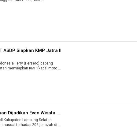
PT ASDP Siapkan KMP Jatra II
onesia Ferry (Persero) cabang
tan menyiapkan KMP (kapal moto ...
n Dijadikan Even Wisata ...
di Kabupaten Lampung Selatan
(Lamsel) melakukan upacara ngaben massal terhadap 206 jenazah di ...